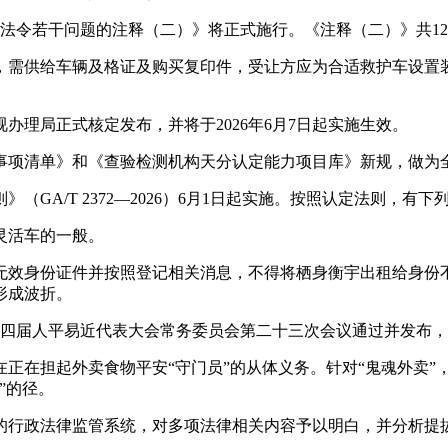
法令若干问题的注释（二）》将正式施行。《注释（二）》共1
需供给车辆及格证及购买复印件，受让方应为合适救护车设置装
局正式核定发布，并将于2026年6月7日起实施生效。
项清单》和《查验检测机构天分认定能力项目库》新规，做为
A/T 2372—2026）6月1日起实施。按照认定法则，有
灵活车的一般。
效身份证件并按照登记相关消息，不得将栖身衡宇出租给身份不
形成波折。
四届人平易近代表大会常务委员会第二十三次会议通过并发布，自2
在担起外卖食物平安“守门员”的从体义务。针对“鬼魂外卖”
”的径。
行政法律监管系统，对多项法律相关内容予以明白，并分析提拔