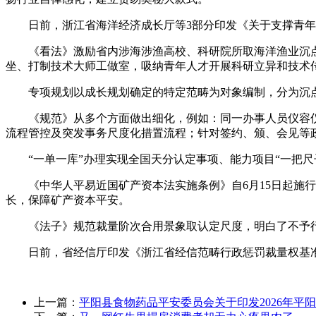
日前，浙江省海洋经济成长厅等3部分印发《关于支撑青年参取
《看法》激励省内涉海涉渔高校、科研院所取海洋渔业沉点企
坐、打制技术大师工做室，吸纳青年人才开展科研立异和技术
专项规划以成长规划确定的特定范畴为对象编制，分为沉点
《规范》从多个方面做出细化，例如：同一办事人员仪容仪
流程管控及突发事务尺度化措置流程；针对签约、颁、会见等
“一单一库”办理实现全国天分认定事项、能力项目“一把尺
《中华人平易近国矿产资本法实施条例》自6月15日起施行
长，保障矿产资本平安。
《法子》规范裁量阶次合用景象取认定尺度，明白了不予行
日前，省经信厅印发《浙江省经信范畴行政惩罚裁量权基准法子（
上一篇：
平阳县食物药品平安委员会关于印发2026年平