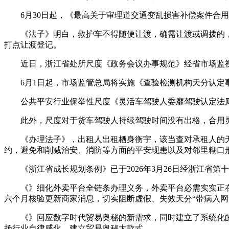
6月30日起，《最高关于审理道交通变乱损害补偿案件合用
《法子》明白，救护车不得随便让渡，确需让渡或调拨的，
打点让渡登记。
近日，浙江省处所尺度《政务会议办事规范》经省市场监视办理
6月1日起，市场监管总局将实施《查验检测机构天分认定事
公共平安行业保举性尺度《灵活车驾驶人委靡驾驶认定法则》（G
此外，尺度对于货车驾驶人持续驾驶时间没有出格，合用
《办理法子》，出租人出租栖身衡宇，该当查对承租人的无
约，避免和削减治安、消防等方面的平安现患以及对邻里糊口
《浙江省成长规划条例》已于2026年3月26日经浙江省第十
《》细化外卖平台全链条办理义务，外卖平台必需实实正在正
六个月核验更新商家消息，切实阻断虚假、失效天分“带病入网
《》回应数字时代贸易奥秘的新需求，同时建立了系统化的
扬行业自律感化，建立贸易奥秘大款式。