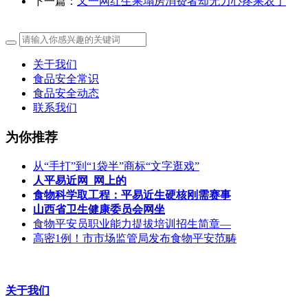
下一篇：
又一网红生果塌房消费者却无力心疼果农了
关于我们
食品安全常识
食品安全动态
联系我们
为你推荐
从“手打”到“1袋半”商标“文字逛戏”
人平易近网_网上的
食物科学取工程：平易近生硬核刚需赛事
山西省卫生健康委员会网坐
食物平安员职业能力提拔培训招生简章—
高密1例！市市场监管局发布食物平安范畴
关于我们