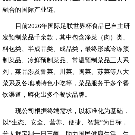
融合的国际产业链。
目前2026年国际足联世界杯食品已自主研
发
预制菜
品
千余款，其中包含
净菜
（
肉
）
类
、
料包类
、
半成品类
、
成品类
，
最终形成冷冻
预
制
菜品
、
冷鲜预制菜品
、
常温预制菜品
三大系
列，菜品涉及鲁菜、川菜、闽菜、苏菜
等八大
菜系
及各地域特色小吃等，菜品服务于多个餐
饮渠道，孵化出多个餐饮品牌。
现公司根据终端需求，以标准化为基础，
以
“生态、安全、营养、便捷、智慧”为目标，
分人群
定制
一日三餐，助力国民健康生活，生