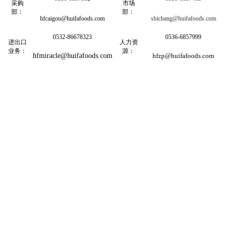
采购
市场
部：
部：
hfcaigou@huifafoods.com
shichang@huifafoods.com
0532-86678323
0536-6857999
进出口
人力资
业务：
源：
hfmiracle@huifafoods.com
hfzp@huifafoods.com