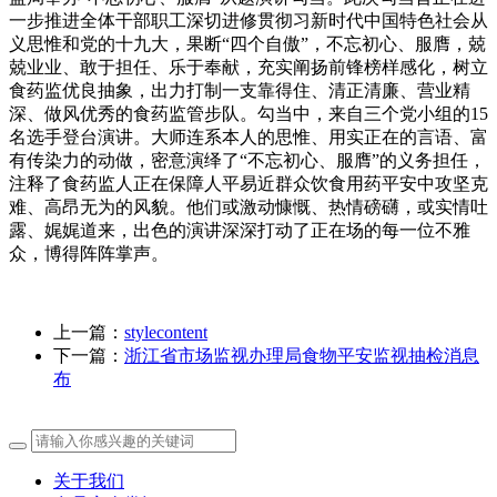
一步推进全体干部职工深切进修贯彻习新时代中国特色社会从
义思惟和党的十九大，果断“四个自傲”，不忘初心、服膺，兢
兢业业、敢于担任、乐于奉献，充实阐扬前锋榜样感化，树立
食药监优良抽象，出力打制一支靠得住、清正清廉、营业精
深、做风优秀的食药监管步队。勾当中，来自三个党小组的15
名选手登台演讲。大师连系本人的思惟、用实正在的言语、富
有传染力的动做，密意演绎了“不忘初心、服膺”的义务担任，
注释了食药监人正在保障人平易近群众饮食用药平安中攻坚克
难、高昂无为的风貌。他们或激动慷慨、热情磅礴，或实情吐
露、娓娓道来，出色的演讲深深打动了正在场的每一位不雅
众，博得阵阵掌声。
上一篇：
stylecontent
下一篇：
浙江省市场监视办理局食物平安监视抽检消息
布
关于我们