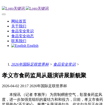
网站首页
关于我们
食品安全常识
食品安全动态
联系我们
English
2026年国际足联世界杯
>
食品安全常识
>
孝义市食药监局从题演讲展新貌聚
2026-04-02 20:17
2026年国际足联世界杯
本报讯 （记者 李雅萍） 为营制稠密空气，彰显食药监风
度，进一步加强党组织的凝结力和和役力，日前，孝义市食药
监局举办“不忘初心、服膺”从题演讲勾当。此次勾当旨正在进